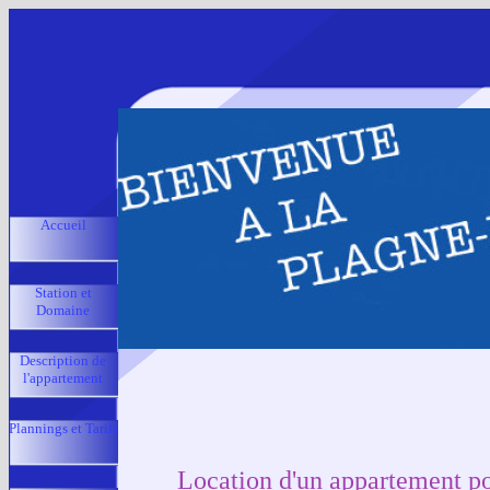
Accueil
Station et
Domaine
Description de
l'appartement
Plannings et Tarifs
Location d'un appartement po